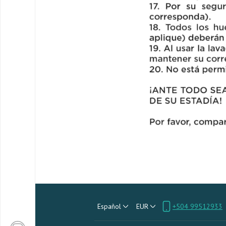
Español
EUR
+504 99512933